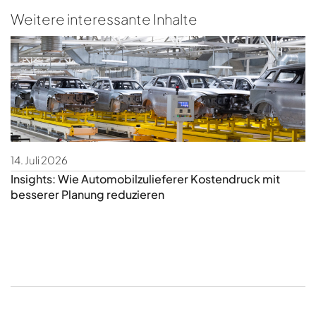
Weitere interessante Inhalte
14. Juli 2026
3.
Insights: Wie Automobilzulieferer Kostendruck mit
I
besserer Planung reduzieren
C