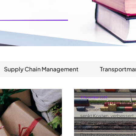
Supply Chain Management
Transportm
4. November 2025
Optimierung der Trans
Optimierte Transportmo
senkt Kosten, verbessert
Servicelevel und reduziert
gelingt datenbasierte
Distributionsplanung mit 