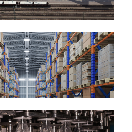
der
mierung in
k
d Kosten