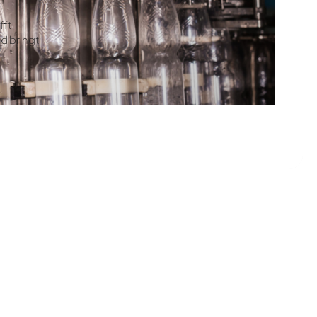
fft
nd bringt