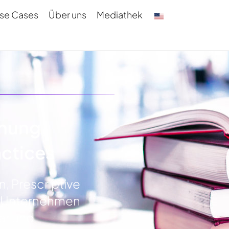
se Cases
Über uns
Mediathek
nung,
actices
n, Prescriptive
n Unternehmen
ar und