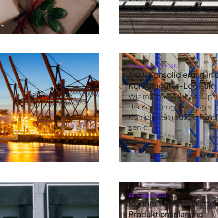
Mode-Strategien.
22. September 2025
SKU-Konsolidierung in 
Konsumgüter-Logistik
Wie mathematischer Opti
der Konsumgüter-Logisti
Komplexität reduziert un
senkt.
22. August 2025
Rhythm Wheel basierte
Produktionsplanung