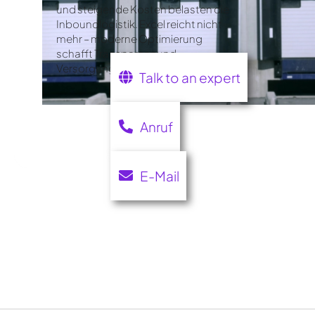
und steigende Kosten belasten die
Inboundlogistik. Excel reicht nicht
mehr – moderne Optimierung
schafft Transparenz und
Versorgungssicherheit.
Talk to an expert
Anruf
E-Mail