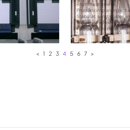
Rhythmusbasierte
Produktionsplanung scha
Stabilität, senkt Kosten u
Ruhe in komplexe
Fertigungsprozesse.
<
1
2
3
4
5
6
7
>