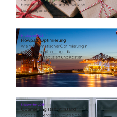
besonders schnelle und pünktliche
Lieferungen erwarten.
14. Oktober 2025
Flowpath Optimierung
Wie mathematischer Optimierung in
der Konsumgüter-Logistik
Komplexität reduziert und Kosten
senkt.
1. September 2025
Optimierung statt Stillstand
Globale Lieferketten, volatile Märkte