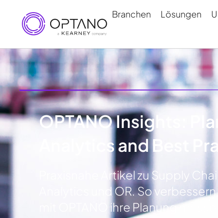
Branchen
Lösungen
U
OPTANO Insights: Pla
Analytics and Best Pr
Praxisnahe Artikel zu Supply Chai
Analytics und OR. So verbesser
mit OPTANO ihre Planung messb