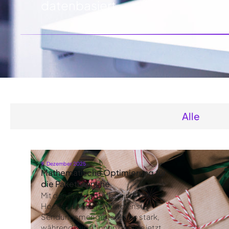
datenbasiert.
Alle
9. Dezember 2025
Mathematische Optimierung für
die Paketbranche
Mit den Feiertagen beginnt die
Hochsaison der Paketdienste.
Sendungsmengen steigen stark,
während Kund*innen gerade jetzt