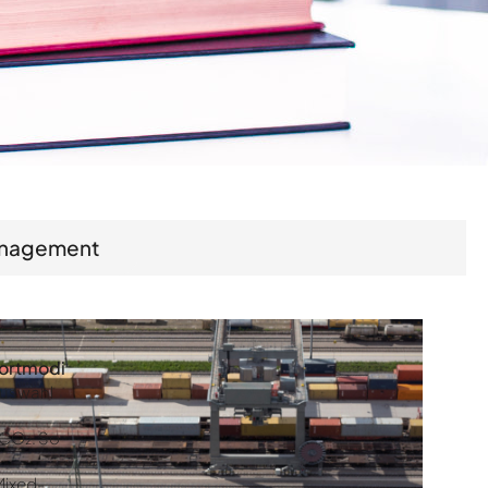
anagement
portmodi
duswahl
 CO₂. So
Mixed-