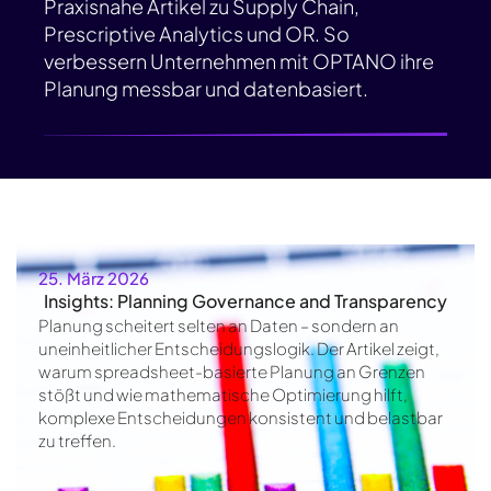
Praxisnahe Artikel zu Supply Chain,
Prescriptive Analytics und OR. So
verbessern Unternehmen mit OPTANO ihre
Planung messbar und datenbasiert.
25. März 2026
Insights: Planning Governance and Transparency
Planung scheitert selten an Daten – sondern an
uneinheitlicher Entscheidungslogik. Der Artikel zeigt,
warum spreadsheet-basierte Planung an Grenzen
stößt und wie mathematische Optimierung hilft,
komplexe Entscheidungen konsistent und belastbar
zu treffen.