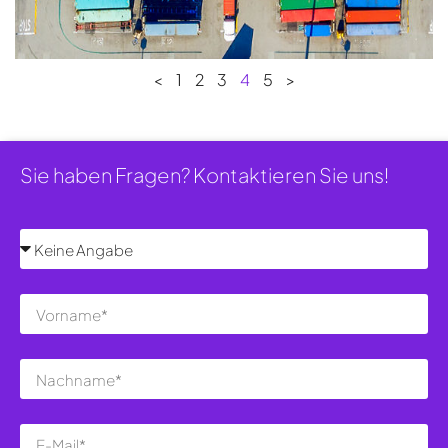
<
1
2
3
4
5
>
Sie haben Fragen? Kontaktieren Sie uns!