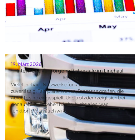
19. März 2026
Interview: Verborgene Potenziale im Linehaul
heben
Viele Linehaul-Netzwerke funktionieren im Alltag
zuverlässig. Fahrpläne stehen, Prozesse greifen, die
Abläufe sind eingespielt. Und trotzdem zeigt sich bei
genauerem Hinsehen häufig: Nicht alles, was
funktioniert, ist auch wirklich effizient.