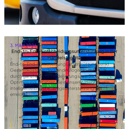
3. März 2026
End-to-End-Entscheidungsunterstützung in der
Handelslogistik
End-to-End-Entscheidungsunterstützung senkt
Gesamtkosten in der Handelslogistik um 5–10 %
durch ganzheitliche Modellierung statt Silo-
Optimierung. Erfahren Sie in unseren Insights, wie
intelligente Entscheidungsunterstützung das
erreicht.